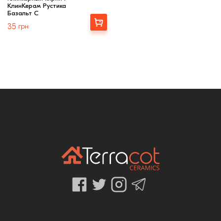
КлинКерам Рустика
Базальт C
Купити
35
грн