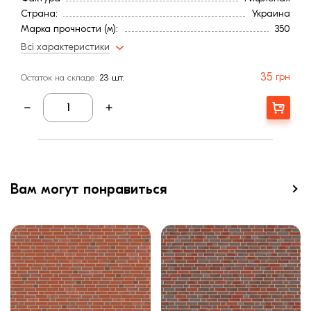
Страна:
Украина
Марка прочности (м):
350
Водопоглощение,< (%):
5
Всі характеристики
35
грн
Остаток на складе:
23 шт.
Купити
Вам могут понравиться