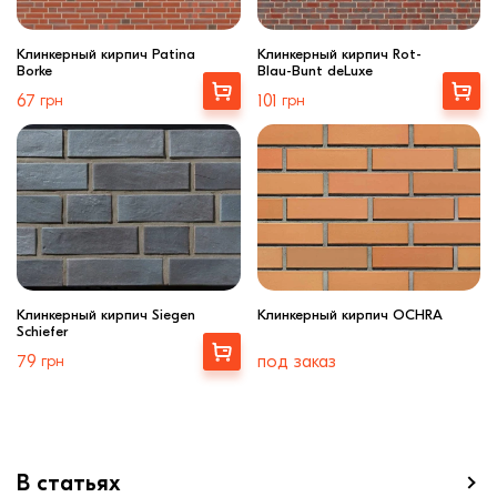
Клинкерный кирпич Patina
Клинкерный кирпич Rot-
Borke
Blau-Bunt deLuxe
Купити
Купити
67
грн
101
грн
Клинкерный кирпич Siegen
Клинкерный кирпич OCHRA
Schiefer
Купити
79
грн
под заказ
В статьях