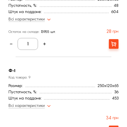
Пустотность, %:
48
Штук на поддоне:
604
Вес, кг:
2
Всі характеристики
Тип кирпича
Пустотелый
Высота, мм:
65
28
грн
Остаток на складе:
13955 шт.
Длина, мм:
250
Вес, кг:
2,3
Купити
Ширина, мм:
120
Фактура
Гладкая
Страна:
Украина
Цвет
Желтый
Ф-1
Меланж
Нет
Код товара: 9
Марка прочности (м):
350
Размер:
250х120х65
Водопоглощение,< (%):
5
Пустотность, %:
36
Штук на поддоне:
453
Вес, кг:
2
Всі характеристики
Тип кирпича
Пустотелый
Высота, мм:
65
34
грн
Длина, мм:
250