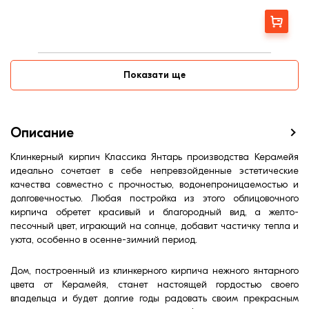
Длина, мм:
250
Вес, кг:
2,8
Заказать
Ширина, мм:
120
Фактура
Гладкая
Страна:
Украина
Показати ще
Цвет
Желтый
Меланж
Нет
Марка прочности (м):
350
Водопоглощение,< (%):
5
Описание
Клинкерный кирпич Классика Янтарь производства Керамейя
идеально сочетает в себе непревзойденные эстетические
качества совместно с прочностью, водонепроницаемостью и
долговечностью. Любая постройка из этого облицовочного
кирпича обретет красивый и благородный вид, а желто-
песочный цвет, играющий на солнце, добавит частичку тепла и
уюта, особенно в осенне-зимний период.
Дом, построенный из клинкерного кирпича нежного янтарного
цвета от Керамейя, станет настоящей гордостью своего
владельца и будет долгие годы радовать своим прекрасным