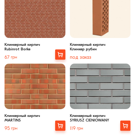
Клинкерный кирпич
Клинкерный кирпич
Rubinrot Borke
Клинкер рубин
Купити
67
грн
под заказ
Клинкерный кирпич
Клинкерный кирпич
MARTINS
SYRIUSZ CIENIOWANY
Купити
Выбрать
95
грн
119
грн