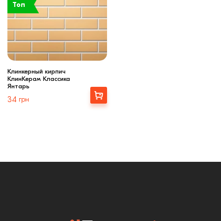
Топ
Клинкерный кирпич
КлинКерам Классика
Янтарь
Выбрать
34
грн