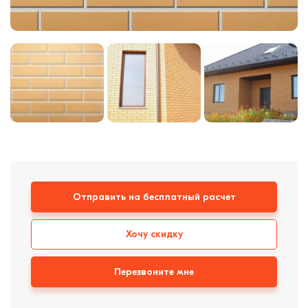
Кровля
Кирпич ручной
формовки
Клинкерная плитка
Ступени, крыльцо
Строительные
смеси
Отправить на бесплатный расчет
Хочу скидку
Перезвоните мне