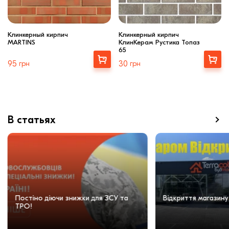
Клинкерный кирпич
Клинкерный кирпич
MARTINS
КлинКерам Рустика Топаз
65
Купити
Купити
95
грн
30
грн
В статьях
Постіно діючи знижки для ЗСУ та
Відкриття магазину
ТРО!