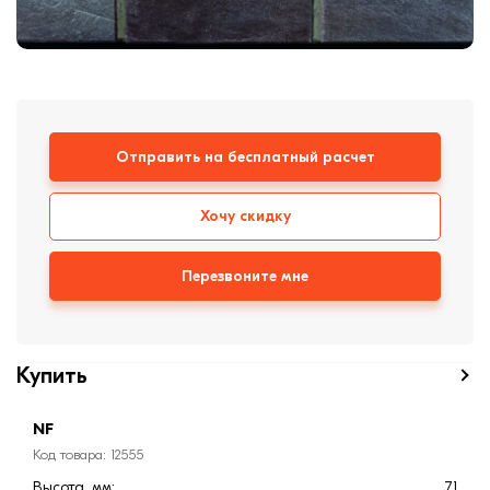
формовки
Клинкерная плитка
Ступени, крыльцо
Строительные
смеси
Отправить на бесплатный расчет
Хочу скидку
Перезвоните мне
Купить
NF
Код товара: 12555
Высота, мм:
71