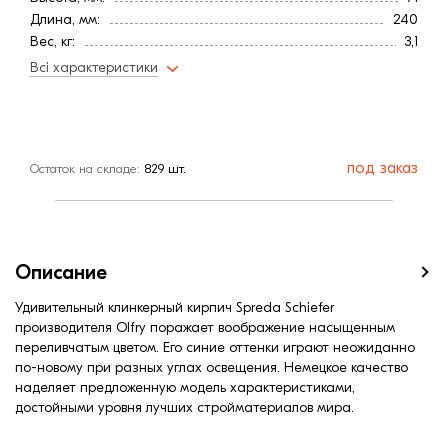
Длина, мм:
240
Вес, кг:
3,1
Тип кирпича
Полнотелый
Всі характеристики
Ширина, мм:
115
Штук на поддоне:
416
Фактура
Гладкая
Страна:
Германия
под заказ
Остаток на складе:
829 шт.
Цвет
Синий
Меланж
Есть
Марка прочности (м):
400
Расход, шт/м²:
48
Водопоглощение,< (%):
5
Описание
Удивительный клинкерный кирпич Spreda Schiefer
производителя Olfry поражает воображение насыщенным
переливчатым цветом. Его синие оттенки играют неожиданно
по-новому при разных углах освещения. Немецкое качество
наделяет предложенную модель характеристиками,
достойными уровня лучших стройматериалов мира.