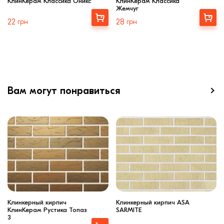
КлинКерам Классика Оникс
КлинКерам Классика
Жемчуг
Выбрать
Выбрать
22
грн
28
грн
Вам могут понравиться
Клинкерный кирпич
Клинкерный кирпич ASA
КлинКерам Рустика Топаз
SARMITE
3