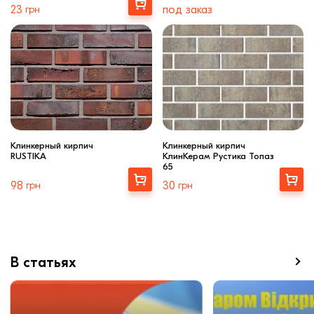
Выбрать
23
грн
под заказ
Клинкерный кирпич
Клинкерный кирпич
RUSTIKA
КлинКерам Рустика Топаз
65
Выбрать
Купити
98
грн
30
грн
В статьях