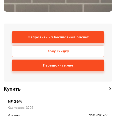
Кирпич ручной
формовки
Клинкерная плитка
Ступени, крыльцо
Строительные
Отправить на бесплатный расчет
смеси
Хочу скидку
Перезвоните мне
Купить
NF 36%
Код товара: 3206
Размер:
250х120х65