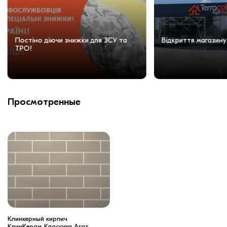
Постіно діючи знижки для ЗСУ та
Відкриття магазину
ТРО!
Просмотренные
Клинкерный кирпич
КлинКерам Классика Агат