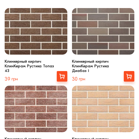
Клинкерный кирпич
Клинкерный кирпич
КлинКерам Рустика Топаз
КлинКерам Рустика
43
Диабаз 1
Выбрать
Выбрать
39
грн
30
грн
Клинкерный кирпич
Клинкерный кирпич