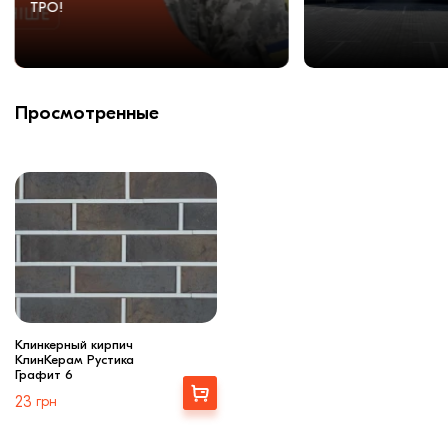
ТРО!
Просмотренные
Клинкерный кирпич
КлинКерам Рустика
Графит 6
Выбрать
23
грн