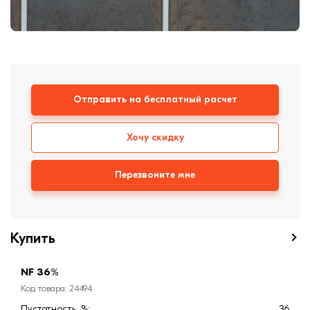
Кровля
Кирпич ручной
формовки
Клинкерная плитка
Ступени, крыльцо
Отправить на бесплатный расчет
Строительные
смеси
Хочу скидку
Перезвоните мне
Купить
NF 36%
Код товара: 24494
Пустотность, %:
36