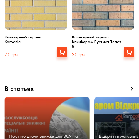
Клинкерный кирпич
Клинкерный кирпич
Karpatia
КлинКерам Рустика Топаз
5
Купити
Выбрать
40
грн
30
грн
В статьях
Постіно діючи знижки для ЗСУ та
Відкриття магазину