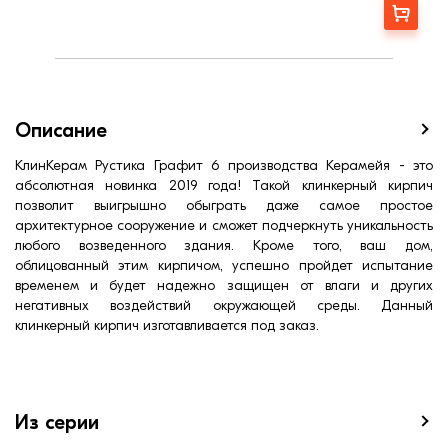
Страна:
Украина
Заказать
Марка прочности (м):
350
Водопоглощение,< (%):
5
Фактура
Рифленая
Описание
КлинКерам Рустика Графит 6 производства Керамейя - это
абсолютная новинка 2019 года! Такой клинкерный кирпич
позволит выигрышно обыграть даже самое простое
архитектурное сооружение и сможет подчеркнуть уникальность
любого возведенного здания. Кроме того, ваш дом,
облицованный этим кирпичом, успешно пройдет испытание
временем и будет надежно защищен от влаги и других
негативных воздействий окружающей среды. Данный
клинкерный кирпич изготавливается под заказ.
Из серии