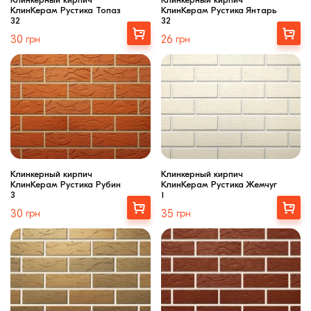
КлинКерам Рустика Топаз
КлинКерам Рустика Янтарь
32
32
Выбрать
Выбрать
30
грн
26
грн
Клинкерный кирпич
Клинкерный кирпич
КлинКерам Рустика Рубин
КлинКерам Рустика Жемчуг
3
1
Выбрать
Выбрать
30
грн
35
грн