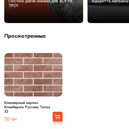
Постіно діючи знижки для ЗСУ та
Відкриття магазину
ТРО!
Просмотренные
Клинкерный кирпич
КлинКерам Рустика Топаз
32
Выбрать
30
грн