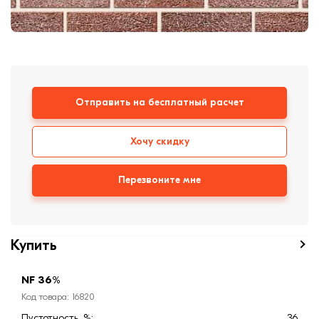
Кровля
Кирпич ручной
формовки
Клинкерная плитка
Ступени, крыльцо
Отправить на бесплатный расчет
Строительные
смеси
Хочу скидку
Перезвоните мне
Купить
NF 36%
Код товара: 16820
Пустотность, %:
36