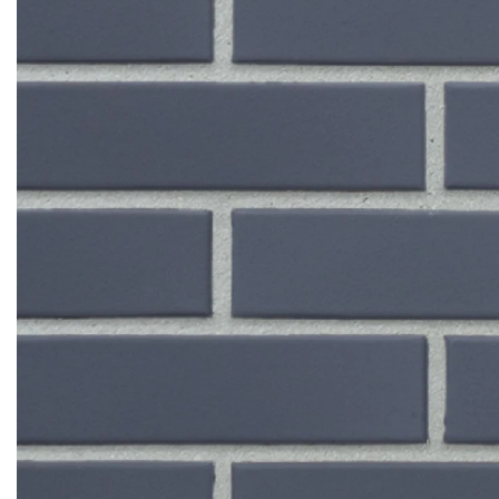
Кирпич ручной
формовки
Клинкерная плитка
Ступени, крыльцо
Строительные
смеси