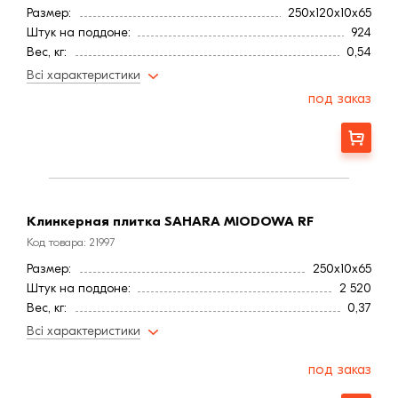
Размер:
250x120x10x65
Штук на поддоне:
924
Вес, кг:
0,54
Страна:
Польша
Всі характеристики
Фактура
Гладкая
под заказ
Расход, шт/м²:
51
Водопоглощение,< (%):
6
Заказать
Клинкерная плитка SAHARA MIODOWA RF
Код товара: 21997
Размер:
250х10х65
Штук на поддоне:
2 520
Вес, кг:
0,37
Страна:
Польша
Всі характеристики
Фактура
Гладкая
Расход, шт/м²:
51
под заказ
Водопоглощение,< (%):
6