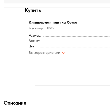
Купить
Клинкерная плитка Corso
Код товара: 18623
Размер:
Вес, кг:
Цвет
Фактура
Всі характеристики
Высота, мм:
Длина, мм:
Ширина, мм:
Страна:
Вес, кг:
Описание