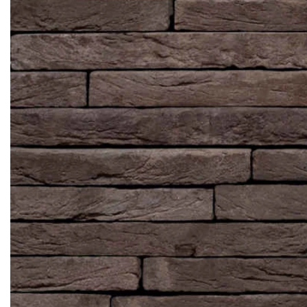
Кирпич ручной
формовки
Клинкерная плитка
Ступени, крыльцо
Строительные
смеси