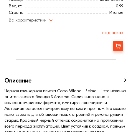
Вес, кг:
0,99
Страна:
Италия
Цвет
Черный
Всі характеристики
Фактура
Рифленая
Высота, мм:
40
под заказ
Длина, мм:
500
Ширина, мм:
100
Заказать
Вес, кг:
0,99
Описание
Черная клинкерная плитка Corso Milano - Selmo — это новинка
от итальянского бренда S.Anselmo. Серия выполнена в
изысканном ригель-формате, имитируя лонг-кирпичи.
Материал остается по-прежнему легким и прочным. Его можно
использовать для облицовки новых строений и реконструкции
старых. Красивый черный оттенок сохранится на протяжении
всего периода эксплуатации. Цвет устойчив к осадкам, прямым