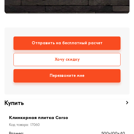
Кирпич ручной
формовки
Клинкерная плитка
Ступени, крыльцо
Строительные
Отправить на бесплатный расчет
смеси
Хочу скидку
Перезвоните мне
Купить
Клинкерная плитка Corso
Код товара: 17060
Размер:
500х100х40