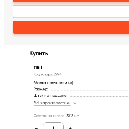
Купить
ПВ 1
Код товара: 2994
Марка прочности (м):
Размер:
Штук на поддоне:
Вес, кг:
Всі характеристики
Страна:
Цвет
Остаток на складе:
2312 шт.
Фактура