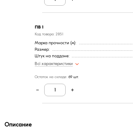
ПВ 1
Код товара: 2851
Марка прочности (м):
Размер:
Штук на поддоне:
Вес, кг:
Всі характеристики
Страна:
Цвет
Остаток на складе:
69 шт.
Фактура
Описание