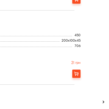
450
200x100x45
706
2
Украина
Серый
21
грн
Гладкая
Купити