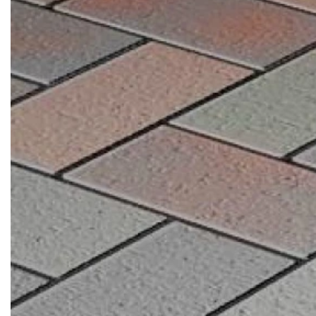
Кирпич ручной
формовки
Клинкерная плитка
Ступени, крыльцо
Строительные
смеси