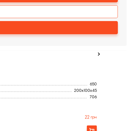
650
200x100x45
706
2
Украина
Серый
22
грн
Гладкая
Купити