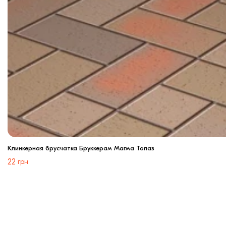
Клинкерная брусчатка Бруккерам Магма Топаз
22
грн