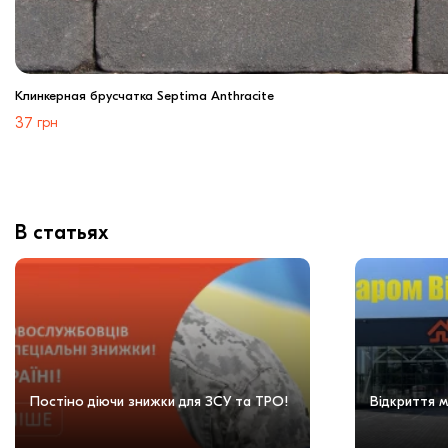
Клинкерная брусчатка Septima Anthracite
37
грн
В статьях
Постіно діючи знижки для ЗСУ та ТРО!
Відкриття м