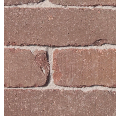
Кирпич ручной
формовки
Клинкерная плитка
Ступени, крыльцо
Строительные
смеси