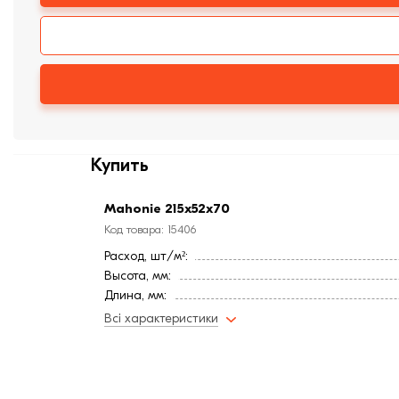
Купить
Mahonie 215x52x70
Код товара: 15406
Расход, шт/м²:
Высота, мм:
Длина, мм:
Ширина, мм:
Всі характеристики
Страна:
Цвет
Фактура