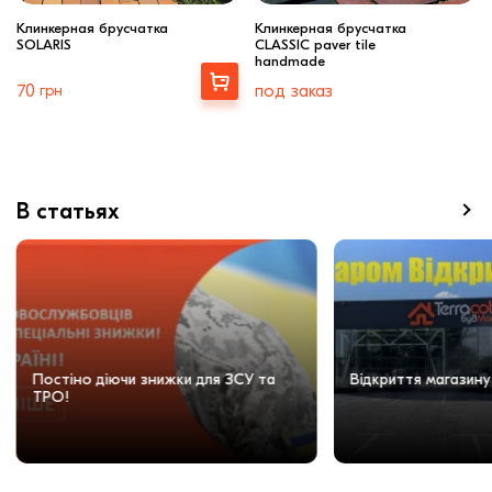
Клинкерная брусчатка
Клинкерная брусчатка
SOLARIS
CLASSIC paver tile
handmade
Купити
70
грн
под заказ
В статьях
Постіно діючи знижки для ЗСУ та
Відкриття магазину
ТРО!