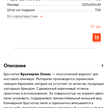
Размер:
200x100x45
Штук на поддоне:
706
Вес, кг:
2
Всі характеристики
Страна:
Украина
Цвет
Коричневый
27
грн
Фактура
Гладкая
Водопоглощение,< (%):
2
Заказать
Описание
Брусчатка
Бруккерам Оникс
— классический вариант для
мостового клинкера. Материал производится украинским
заводом Керамейя, который не уступает по качеству продукции
западным брендам. Сдержанный коричневый оттенок
практичен в использовании. За поверхностью не маркого цвета
легко ухаживать, поддерживая презентабельный внешний вид.
Клинкерная брусчатка легко и гармонично вписывается в
ландшафт, придавая территории аккуратный и ухоженный вид.