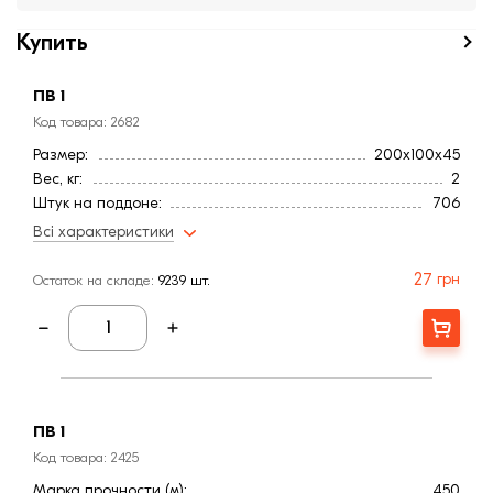
Купить
ПВ 1
Код товара: 2682
Размер:
200x100x45
Вес, кг:
2
Штук на поддоне:
706
Марка прочности (м):
650
Всі характеристики
Страна:
Украина
Цвет
Коричневый
27
грн
Остаток на складе:
9239 шт.
Фактура
Гладкая
Водопоглощение,< (%):
2
Купити
ПВ 1
Код товара: 2425
Марка прочности (м):
450