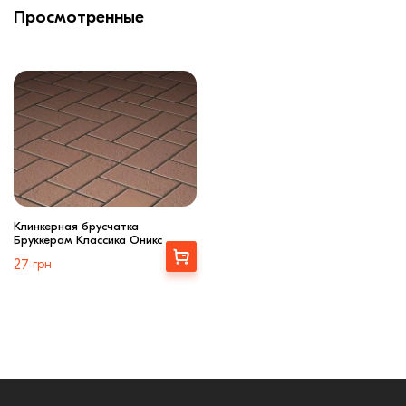
Просмотренные
Клинкерная брусчатка
Бруккерам Классика Оникс
Выбрать
27
грн