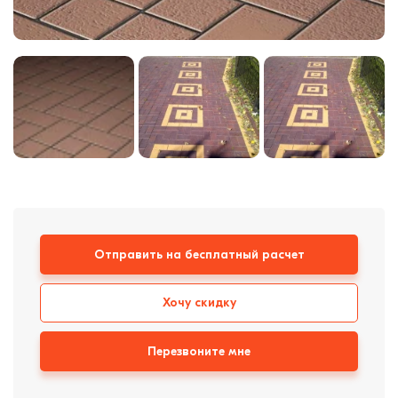
Кирпич ручной
формовки
Клинкерная плитка
Ступени, крыльцо
Строительные
смеси
Отправить на бесплатный расчет
Хочу скидку
Перезвоните мне