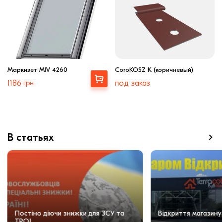
Маркизет MIV 4260
CoroKOSZ K (коричневый)
Выбрать
1186
грн
под заказ
В статьях
Постіно діючи знижки для ЗСУ та
Відкриття магазину
ТРО!