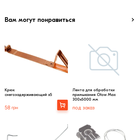
Вам могут понравиться
Крюк
Лента для обработки
снегозадерживающий x5
примыкания Ołow Max
300х5000 мм
Выбрать
58
грн
под заказ