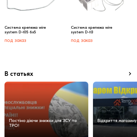
Cистема крепежа wire
Cистема крепежа wire
system D-105 6х5
system D-113
под заказ
под заказ
В статьях
Постіно діючи знижки для ЗСУ та
Відкриття магазину
ТРО!