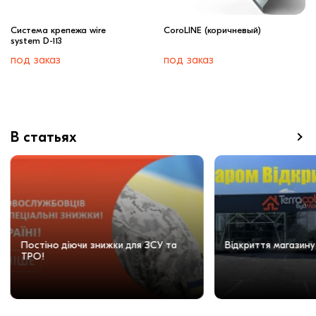
Cистема крепежа wire
CoroLINE (коричневый)
system D-113
под заказ
под заказ
В статьях
Постіно діючи знижки для ЗСУ та
Відкриття магазину
ТРО!