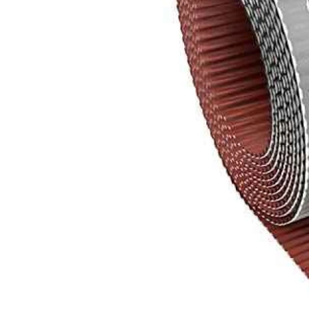
Кирпич ручной
формовки
Клинкерная плитка
Ступени, крыльцо
Строительные
смеси