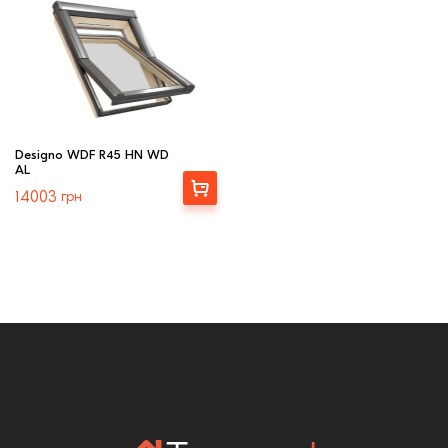
Designo WDF R45 HN WD
AL
Выбрать
14003
грн