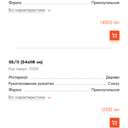
Форма
Прямоугольная
Угол наклона
15-90°
Всі характеристики
14003
грн
Заказать
05/11 (54x118 см)
Код товара: 20228
Материал
Дерево
Рукоположение рукоятки
Снизу
Форма
Прямоугольная
Угол наклона
15-90°
Всі характеристики
12302
грн
Заказать