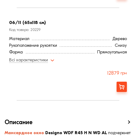
06/11 (65x118 см)
Код товара: 20229
Материал
Дерево
Рукоположение рукоятки
Снизу
Форма
Прямоугольная
Угол наклона
15-90°
Всі характеристики
12879
грн
Заказать
Описание
Мансардное окно
Designo WDF R45 H N WD AL
подчеркнет