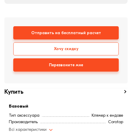
формовки
Клинкерная плитка
Ступени, крыльцо
Отправить на бесплатный расчет
Строительные
смеси
Хочу скидку
Перезвоните мне
Купить
Базовый
Тип аксессуара
Клямер к ендове
Производитель
Corotop
Всі характеристики