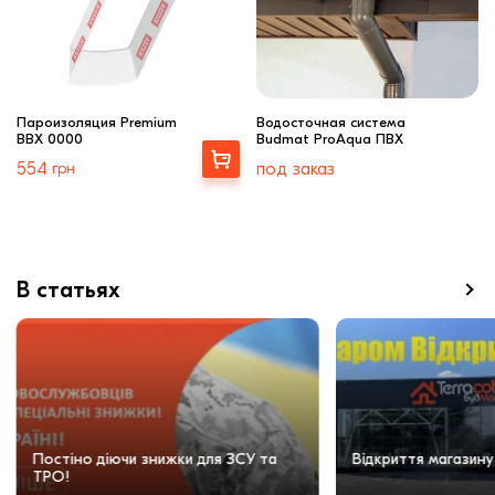
Пароизоляция Premium
Водосточная система
BBX 0000
Budmat ProAqua ПВХ
Выбрать
554
грн
под заказ
В статьях
Постіно діючи знижки для ЗСУ та
Відкриття магазину
ТРО!