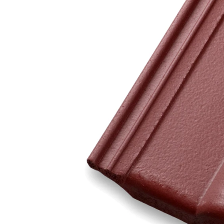
Кирпич ручной
формовки
Клинкерная плитка
Ступени, крыльцо
Строительные
смеси