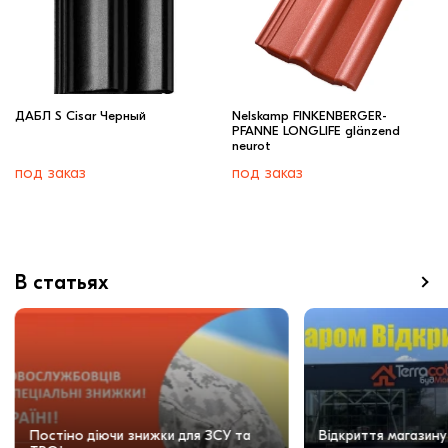
ДАБЛ S Cisar Черный
Nelskamp FINKENBERGER-
PFANNE LONGLIFE glänzend
neurot
под заказ
под заказ
В статьях
Постіно діючи знижки для ЗСУ та
Відкриття магазину