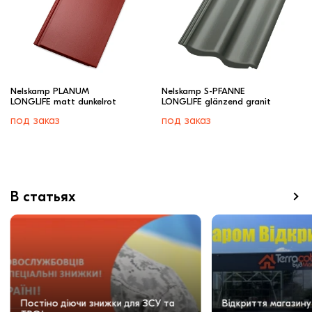
Nelskamp PLANUM
Nelskamp S-PFANNE
LONGLIFE matt dunkelrot
LONGLIFE glänzend granit
под заказ
под заказ
В статьях
Постіно діючи знижки для ЗСУ та
Відкриття магазину