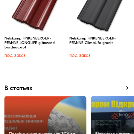
Nelskamp FINKENBERGER-
Nelskamp FINKENBERGER-
PFANNE LONGLIFE glänzend
PFANNE ClimaLife granit
bordeauxrot
под заказ
под заказ
В статьях
Постіно діючи знижки для ЗСУ та
Відкриття магазину