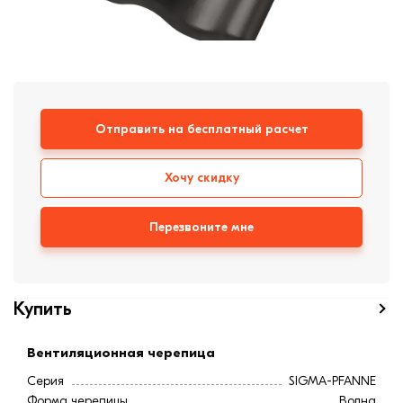
Кирпич ручной
формовки
Клинкерная плитка
Ступени, крыльцо
Строительные
Отправить на бесплатный расчет
смеси
Хочу скидку
Перезвоните мне
Купить
Вентиляционная черепица
Серия
SIGMA-PFANNE
Форма черепицы
Волна