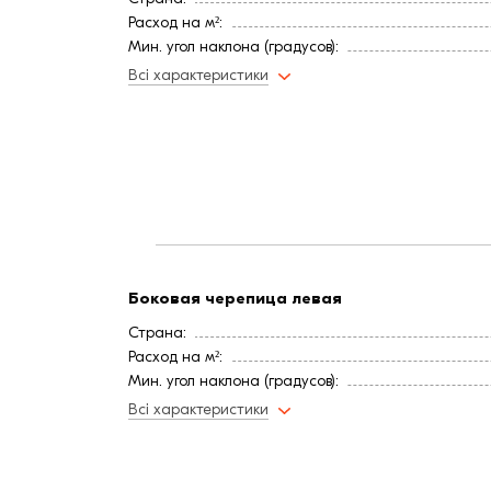
Расход на м²:
Мин. угол наклона (градусов):
Цвет
Всі характеристики
Покрытие
Длина, мм:
Вес, кг:
Ширина, мм:
Боковая черепица левая
Страна:
Расход на м²:
Мин. угол наклона (градусов):
Цвет
Всі характеристики
Покрытие
Длина, мм:
Вес, кг: