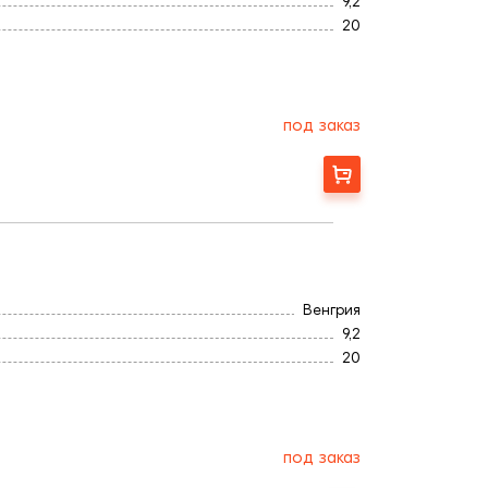
9,2
20
Титан
Ангоб
500
4,2
под заказ
300
Заказать
Венгрия
9,2
20
Титан
Ангоб
500
4,2
под заказ
300