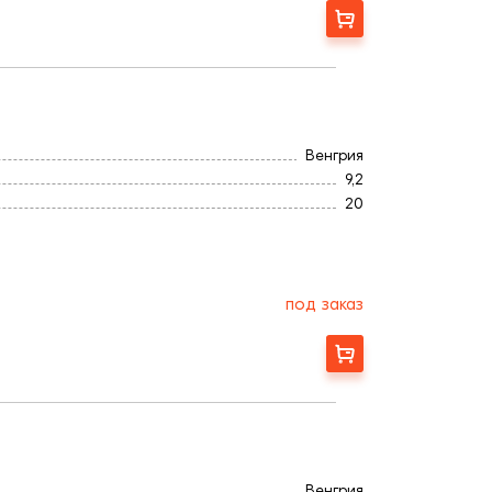
Заказать
Венгрия
9,2
20
Титан
Ангоб
500
4,2
под заказ
300
Заказать
Венгрия