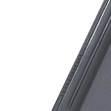
Кирпич ручной
формовки
Клинкерная плитка
Ступени, крыльцо
Строительные
смеси