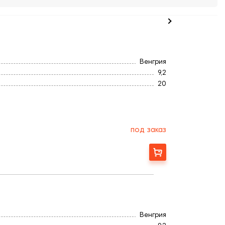
Венгрия
9,2
20
Титан
Ангоб
500
4,2
под заказ
300
Заказать
Венгрия