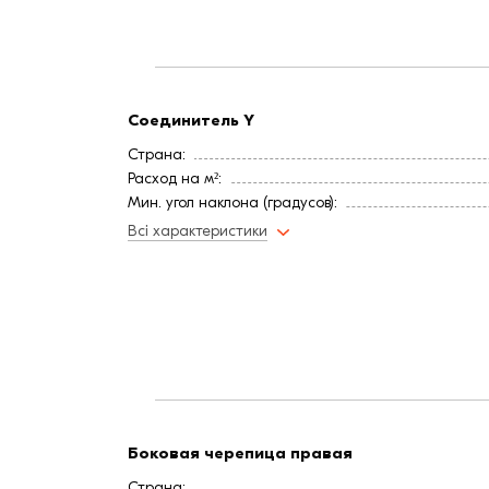
Соединитель Y
Страна:
Расход на м²:
Мин. угол наклона (градусов):
Цвет
Всі характеристики
Покрытие
Длина, мм:
Вес, кг:
Ширина, мм:
Боковая черепица правая
Страна: