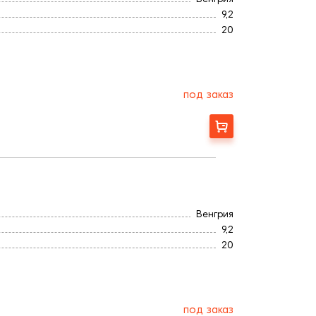
9,2
20
Титан
Ангоб
500
4,2
под заказ
300
Заказать
Венгрия
9,2
20
Титан
Ангоб
500
4,2
под заказ