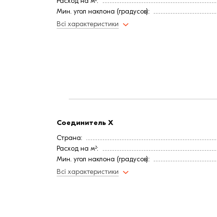
Расход на м²:
Мин. угол наклона (градусов):
Цвет
Всі характеристики
Покрытие
Длина, мм:
Вес, кг:
Ширина, мм:
Соединитель X
Страна:
Расход на м²:
Мин. угол наклона (градусов):
Цвет
Всі характеристики
Покрытие
Длина, мм:
Вес, кг:
Ширина, мм: