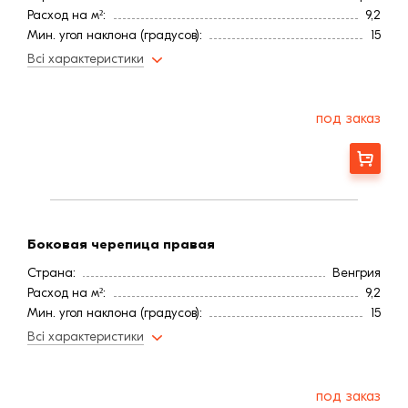
Расход на м²:
9,2
Мин. угол наклона (градусов):
15
Цвет
Коричневая
Всі характеристики
Покрытие
Ангоб
Длина, мм:
500
Вес, кг:
3,57
под заказ
Ширина, мм:
300
Заказать
Боковая черепица правая
Страна:
Венгрия
Расход на м²:
9,2
Мин. угол наклона (градусов):
15
Цвет
Коричневая
Всі характеристики
Покрытие
Ангоб
Длина, мм:
500
Вес, кг:
3,57
под заказ