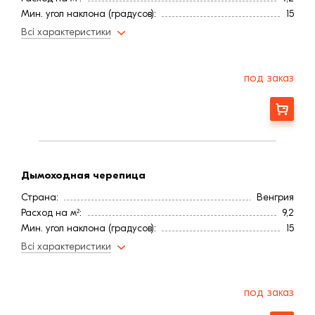
Мин. угол наклона (градусов):
15
Цвет
Коричневая
Всі характеристики
Покрытие
Ангоб
Длина, мм:
500
Вес, кг:
3,57
под заказ
Ширина, мм:
300
Заказать
Дымоходная черепица
Страна:
Венгрия
Расход на м²:
9,2
Мин. угол наклона (градусов):
15
Цвет
Коричневая
Всі характеристики
Покрытие
Ангоб
Длина, мм:
500
Вес, кг:
3,57
под заказ
Ширина, мм:
300