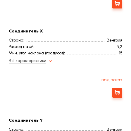
Заказать
Соединитель X
Страна:
Венгрия
Расход на м²:
9,2
Мин. угол наклона (градусов):
15
Цвет
Коричневая
Всі характеристики
Покрытие
Ангоб
Длина, мм:
500
Вес, кг:
3,57
под заказ
Ширина, мм:
300
Заказать
Соединитель Y
Страна:
Венгрия