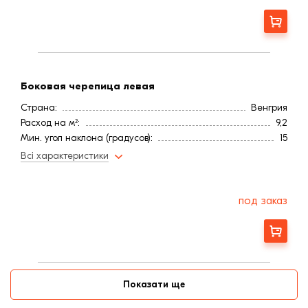
Ширина, мм:
300
Заказать
Боковая черепица левая
Страна:
Венгрия
Расход на м²:
9,2
Мин. угол наклона (градусов):
15
Цвет
Коричневая
Всі характеристики
Покрытие
Ангоб
Длина, мм:
500
Вес, кг:
3,57
под заказ
Ширина, мм:
300
Заказать
Показати ще