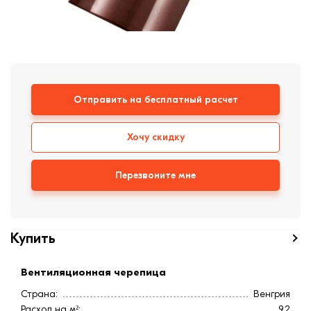
Кровля
Кирпич ручной
формовки
Клинкерная плитка
Ступени, крыльцо
Отправить на бесплатный расчет
Строительные
смеси
Хочу скидку
Перезвоните мне
Купить
Вентиляционная черепица
Страна:
Венгрия
Расход на м²:
9,2