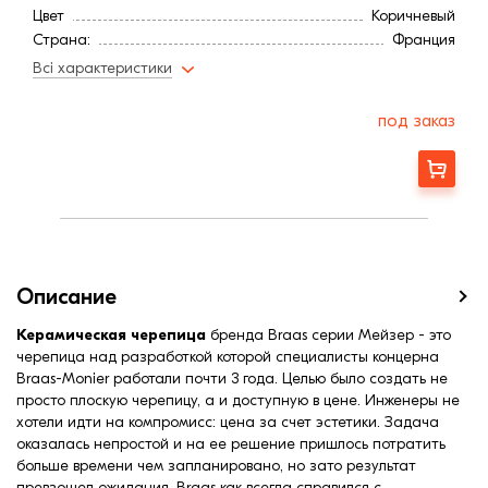
Цвет
Коричневый
Страна:
Франция
Расход, шт/м²:
9,7
Всі характеристики
Минимальный угол наклона3
21
Вес, кг:
4,2
под заказ
Ширина, мм:
326
Средняя ширина обрешетки, мм:
280
Заказать
Средняя длина обрешетки, мм:
353
Средняя длина обрешетки, мм:
383
Длина, мм:
465
Описание
Керамическая черепица
бренда Braas серии Мейзер - это
черепица над разработкой которой специалисты концерна
Braas-Monier работали почти 3 года. Целью было создать не
просто плоскую черепицу, а и доступную в цене. Инженеры не
хотели идти на компромисс: цена за счет эстетики. Задача
оказалась непростой и на ее решение пришлось потратить
больше времени чем запланировано, но зато результат
превзошел ожидания. Braas как всегда справился с