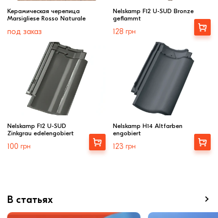
Керамическая черепица
Nelskamp F12 U-SUD Bronze
Marsigliese Rosso Naturale
geflammt
Купити
под заказ
128
грн
Nelskamp F12 U-SUD
Nelskamp H14 Altfarben
Zinkgrau edelengobiert
engobiert
Купити
Купити
100
грн
123
грн
В статьях