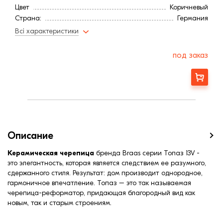
Цвет
Коричневый
Страна:
Германия
Расход, шт/м²:
13,0
Всі характеристики
Покрытие
Ангоб
Длина, мм:
430
под заказ
Минимальный угол наклона3
28
Вес, кг:
3,5
Заказать
Ширина, мм:
255
Средняя ширина обрешетки, мм:
215
Описание
Керамическая черепица
бренда Braas серии Топаз 13V -
это элегантность, которая является следствием ее разумного,
сдержанного стиля. Результат: дом производит однородное,
гармоничное впечатление. Топаз – это так называемая
черепица-реформатор, придающая благородный вид как
новым, так и старым строениям.