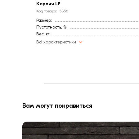
Кирпич LF
Код товара: 15356
Размер:
Пустотность, %:
Вес, кг:
Водопоглощение,< (%):
Всі характеристики
Прочность на сжатие
Прочность на изгиб
Морозостойкость, (циклов):
Страна:
Вам могут понравиться