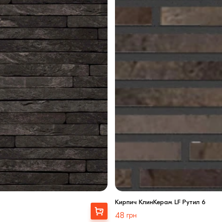
Кирпич КлинКерам LF Рутил 6
Выбрать
48
грн