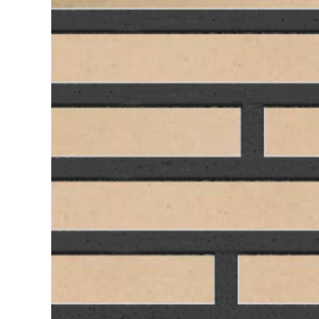
Кирпич ручной
формовки
Клинкерная плитка
Ступени, крыльцо
Строительные
смеси