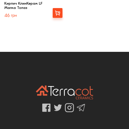
Кирпич КлинКерам LF
Магма Топаз
Купити
46
грн