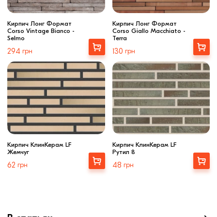
Кирпич Лонг Формат
Кирпич Лонг Формат
Corso Vintage Bianco -
Corso Giallo Macchiato -
Selmo
Terrа
Выбрать
Выбрать
294
грн
130
грн
Кирпич КлинКерам LF
Кирпич КлинКерам LF
Жемчуг
Рутил 8
Купити
Купити
62
грн
48
грн