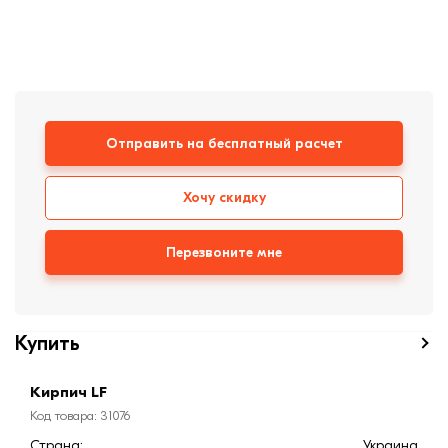
формовки
Клинкерная плитка
Ступени, крыльцо
Строительные
смеси
Отправить на бесплатный расчет
Хочу скидку
Перезвоните мне
Купить
Кирпич LF
Код товара: 31076
Страна:
Украина