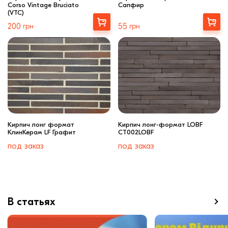
Corso Vintage Bruciato
Сапфир
(VTC)
Выбрать
Купити
200
грн
55
грн
Кирпич лонг формат
Кирпич лонг-формат LOBF
КлинКерам LF Графит
CT002LOBF
под заказ
под заказ
В статьях