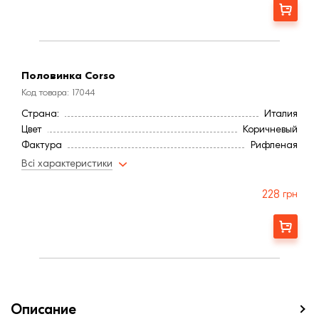
Заказать
Половинка Corso
Код товара: 17044
Страна:
Италия
Цвет
Коричневый
Фактура
Рифленая
Марка прочности (м):
300
Всі характеристики
228
грн
Заказать
Описание