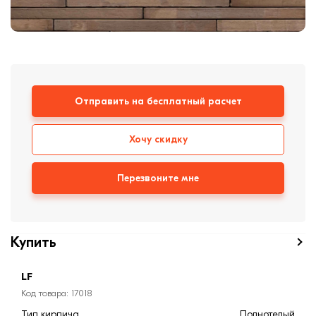
формовки
Клинкерная плитка
Ступени, крыльцо
Строительные
Отправить на бесплатный расчет
смеси
Хочу скидку
Перезвоните мне
Купить
LF
Код товара: 17018
Тип кирпича
Полнотелый