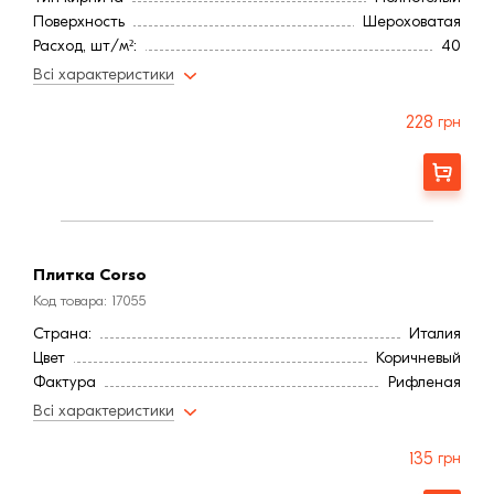
Поверхность
Шероховатая
Расход, шт/м²:
40
Высота, мм:
40
Всі характеристики
Длина, мм:
500
Водопоглощение,< (%):
16
228
грн
Морозостойкость, (циклов):
150
Ширина, мм:
100
Заказать
Страна:
Италия
Цвет
Коричневый
Фактура
Рифленая
Марка прочности (м):
300
Плитка Corso
Код товара: 17055
Страна:
Италия
Цвет
Коричневый
Фактура
Рифленая
Марка прочности (м):
300
Всі характеристики
135
грн