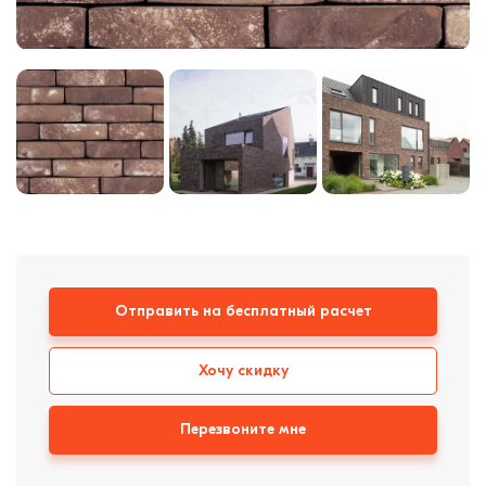
Кровля
Кирпич ручной
формовки
Клинкерная плитка
Ступени, крыльцо
Строительные
смеси
Отправить на бесплатный расчет
Хочу скидку
Перезвоните мне