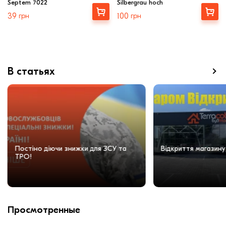
Septem 7022
Silbergrau hoch
Выбрать
Купити
39
грн
100
грн
В статьях
Постіно діючи знижки для ЗСУ та
Відкриття магазину
ТРО!
Просмотренные