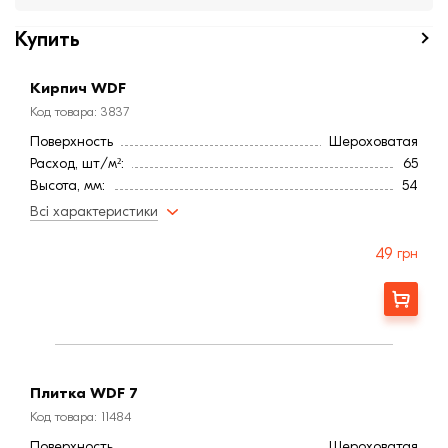
Купить
Кирпич WDF
Код товара: 3837
Поверхность
Шероховатая
Расход, шт/м²:
65
Высота, мм:
54
Длина, мм:
224
Всі характеристики
Тип кирпича
Полнотелый
Ширина, мм:
73
49
грн
Страна:
Бельгия
Марка прочности (м):
200
Заказать
Цвет
Коричневый
Фактура
Рифленая
Плитка WDF 7
Код товара: 11484
Поверхность
Шероховатая