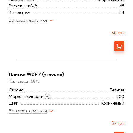
Расход, шт/м²:
65
Высота, мм:
54
Длина, мм:
224
Всі характеристики
Тип кирпича
Полнотелый
Ширина, мм:
20
30
грн
Страна:
Бельгия
Марка прочности (м):
200
Заказать
Цвет
Коричневый
Фактура
Рифленая
Плитка WDF 7 (угловая)
Код товара: 16845
Страна:
Бельгия
Марка прочности (м):
200
Цвет
Коричневый
Фактура
Рифленая
Всі характеристики
57
грн