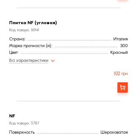
Плитка NF (угловая)
Код товара: 16941
Страна:
Италия
Марка прочности (м):
300
Цвет
Красный
Фактура
Рифленая
Всі характеристики
102
грн
Заказать
NF
Код товара: 3787
Поверхность
Шероховатая