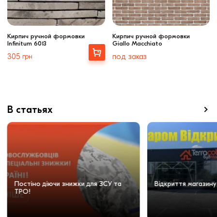
Кирпич ручной формовки
Кирпич ручной формовки
Infinitum 6013
Giallo Macchiato
Выбрать
305
грн
под заказ
В статьях
Постіно діючи знижки для ЗСУ та
Відкриття магазину
ТРО!