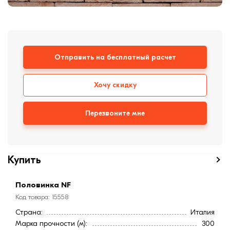
формовки
Клинкерная плитка
Ступени, крыльцо
Отправить на бесплатный расчет
Строительные
смеси
Хочу скидку
Перезвоните мне
Купить
Половинка NF
Код товара: 15558
Страна:
Италия
Марка прочности (м):
300