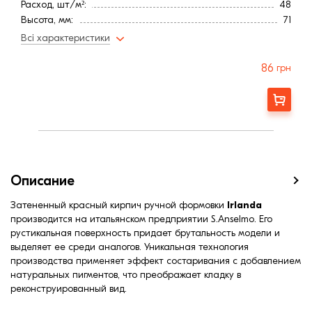
Расход, шт/м²:
48
Высота, мм:
71
Длина, мм:
240
Всі характеристики
Тип кирпича
Полнотелый
Ширина, мм:
115
86
грн
Водопоглощение,< (%):
16
Морозостойкость, (циклов):
150
Заказать
Страна:
Италия
Марка прочности (м):
300
Цвет
Красный
Фактура
Рифленая
Описание
Затененный красный кирпич ручной формовки
Irlanda
производится на итальянском предприятии S.Anselmo. Его
рустикальная поверхность придает брутальность модели и
выделяет ее среди аналогов. Уникальная технология
производства применяет эффект состаривания с добавлением
натуральных пигментов, что преображает кладку в
реконструированный вид.