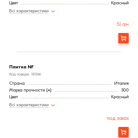
Цвет
Красный
Фактура
Рифленая
Всі характеристики
51
грн
Заказать
Плитка NF
Код товара: 18066
Страна:
Италия
Марка прочности (м):
300
Цвет
Красный
Фактура
Рифленая
Всі характеристики
под заказ
Заказать