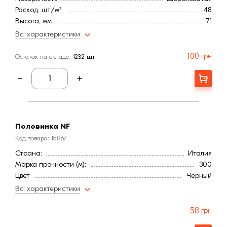
Расход, шт/м²:
48
Высота, мм:
71
Длина, мм:
240
Всі характеристики
Тип кирпича
Полнотелый
Ширина, мм:
115
100
грн
Остаток на складе:
1232 шт.
Водопоглощение,< (%):
16
Морозостойкость, (циклов):
150
Купити
Страна:
Италия
Марка прочности (м):
300
Цвет
Черный
Фактура
Рифленая
Половинка NF
Код товара: 15867
Страна:
Италия
Марка прочности (м):
300
Цвет
Черный
Фактура
Рифленая
Всі характеристики
58
грн