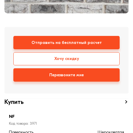
формовки
Клинкерная плитка
Ступени, крыльцо
Строительные
Отправить на бесплатный расчет
смеси
Хочу скидку
Перезвоните мне
Купить
NF
Код товара: 3971
Поверхность
Шероховатая