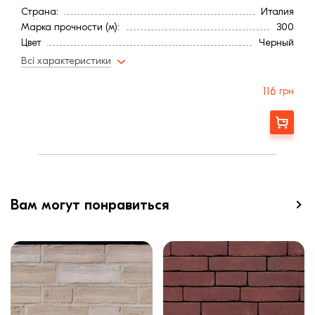
Страна:
Италия
Марка прочности (м):
300
Цвет
Черный
Фактура
Рифленая
Всі характеристики
116
грн
Заказать
Вам могут понравиться