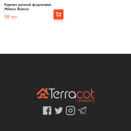
Кирпич ручной формовки
Milano Bianco
Выбрать
58
грн