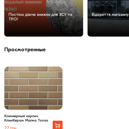
Постіно діючи знижки для ЗСУ та
Відкриття магазину
ТРО!
Просмотренные
Клинкерный кирпич
КлинКерам Магма Топаз
Выбрать
27
грн