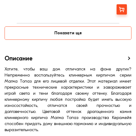
Ширина, мм:
120
Фактура
Гладкая
Заказать
Страна:
Украина
Цвет
Коричневый
Меланж
Есть
Показати ще
Марка прочности (м):
350
Расход, шт/м²:
48
Водопоглощение,< (%):
5
Описание
Хотите, чтобы ваш дом отличался на фоне других?
Непременно воспользуйтесь клинкерным кирпичом серии
Магма Топаз для его лицевой отделки. Этот материал имеет
прекрасные технические характеристики и завораживает
игрой света и тени благодаря своему оттенку. Благодаря
клинкерному кирпичу любая постройка будет иметь высокую
износостойкость, отличатся своей прочностью и
долговечностью. Цветовой оттенок драгоценного камня
клинкерного кирпича Магма Топаз производства Керамейя
способен придать дому внешнюю гармонию и индивидуальную
выразительность.