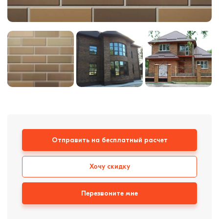
Кровля
Кирпич ручной
формовки
Клинкерная плитка
Ступени, крыльцо
Строительные
смеси
Отправить на бесплатный расчет
Хочу скидку
Перезвоните мне