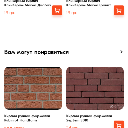
Клинкерный кирпич
Клинкерный кирпич
КлинКерам Магма Диабаз
КлинКерам Магма Гранит
Выбрать
Выбрать
19
грн
19
грн
Вам могут понравиться
Кирпич ручной формовки
Кирпич ручной формовки
Rubinrot Handform
Septem 3010
Выбрать
грн