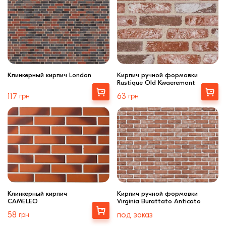
Клинкерный кирпич London
Кирпич ручной формовки
Rustique Old Kwaeremont
Купити
Купити
117
грн
63
грн
Клинкерный кирпич
Кирпич ручной формовки
CAMELEO
Virginia Burattato Anticato
Выбрать
58
грн
под заказ