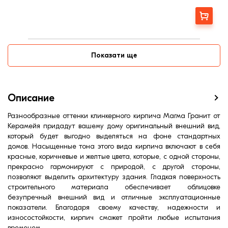
Вес, кг:
2,8
Ширина, мм:
120
Заказать
Фактура
Гладкая
Страна:
Украина
Цвет
Коричневый
Показати ще
Меланж
Есть
Марка прочности (м):
350
Водопоглощение,< (%):
5
Описание
Разнообразные оттенки клинкерного кирпича Магма Гранит от
Керамейя придадут вашему дому оригинальный внешний вид,
который будет выгодно выделяться на фоне стандартных
домов. Насыщенные тона этого вида кирпича включают в себя
красные, коричневые и желтые цвета, которые, с одной стороны,
прекрасно гармонируют с природой, с другой стороны,
позволяют выделить архитектуру здания. Гладкая поверхность
строительного материала обеспечивает облицовке
безупречный внешний вид и отличные эксплуатационные
показатели. Благодаря своему качеству, надежности и
износостойкости, кирпич сможет пройти любые испытания
временем.