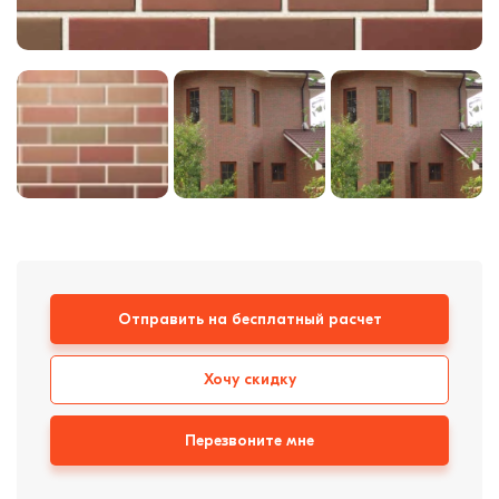
Кровля
Кирпич ручной
формовки
Клинкерная плитка
Ступени, крыльцо
Строительные
смеси
Отправить на бесплатный расчет
Хочу скидку
Перезвоните мне