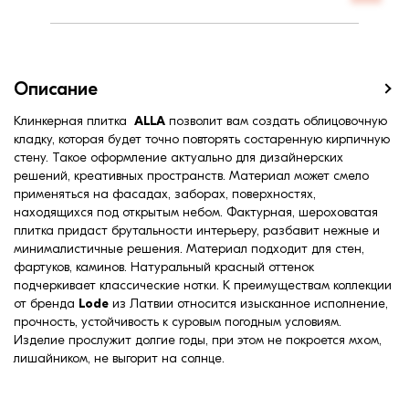
Вес, кг:
0,38
Ширина, мм:
10,0
Водопоглощение,< (%):
6
Описание
Клинкерная плитка
ALLA
позволит вам создать облицовочную
кладку, которая будет точно повторять состаренную кирпичную
стену. Такое оформление актуально для дизайнерских
решений, креативных пространств. Материал может смело
применяться на фасадах, заборах, поверхностях,
находящихся под открытым небом. Фактурная, шероховатая
плитка придаст брутальности интерьеру, разбавит нежные и
минималистичные решения. Материал подходит для стен,
фартуков, каминов. Натуральный красный оттенок
подчеркивает классические нотки. К преимуществам коллекции
от бренда
Lode
из Латвии относится изысканное исполнение,
прочность, устойчивость к суровым погодным условиям.
Изделие прослужит долгие годы, при этом не покроется мхом,
лишайником, не выгорит на солнце.