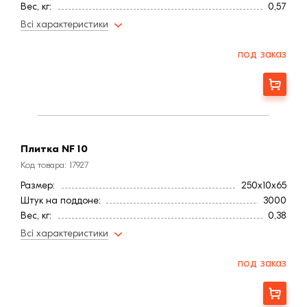
Вес, кг:
0,57
Страна:
Латвия
Всі характеристики
Цвет
Красный
Фактура
Шероховатая
под заказ
Расход, шт/м²:
50
Высота, мм:
65
Заказать
Длина, мм:
250
Вес, кг:
0,38
Ширина, мм:
10,0
Водопоглощение,< (%):
6
Плитка NF 10
Код товара: 17927
Размер:
250х10х65
Штук на поддоне:
3000
Вес, кг:
0,38
Страна:
Латвия
Всі характеристики
Цвет
Красный
Фактура
Шероховатая
под заказ
Расход, шт/м²:
50
Высота, мм:
65
Заказать
Длина, мм:
250