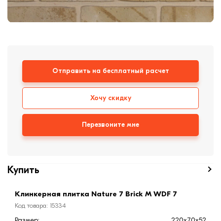
Кирпич ручной
формовки
Клинкерная плитка
Ступени, крыльцо
Строительные
Отправить на бесплатный расчет
смеси
Хочу скидку
Перезвоните мне
Купить
Клинкерная плитка Nature 7 Brick M WDF 7
Код товара: 15334
Размер:
220x70x52