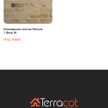
Клинкерная плитка Nature
7 Brick M
под заказ