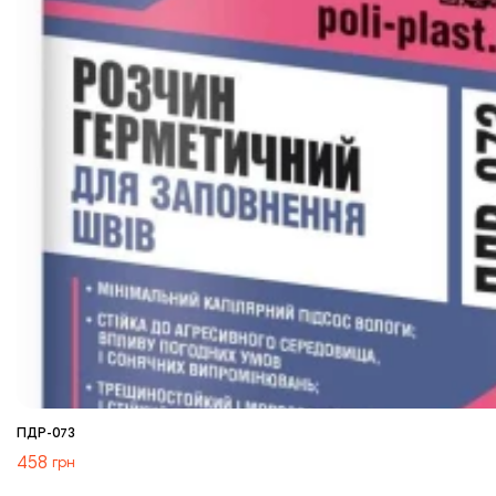
ПДР-073
458
грн