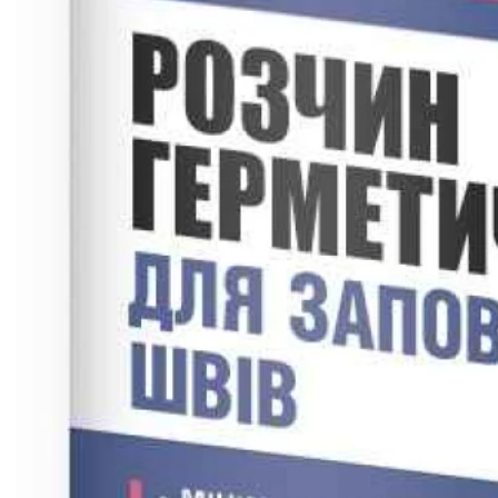
формовки
Клинкерная плитка
Ступени, крыльцо
Строительные
смеси