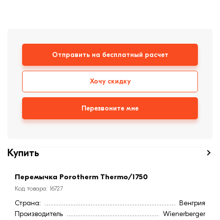
Кирпич ручной
формовки
Клинкерная плитка
Ступени, крыльцо
Отправить на бесплатный расчет
Строительные
Хочу скидку
смеси
Перезвоните мне
Купить
Перемычка Porotherm Thermo/1750
Код товара: 16727
Страна:
Венгрия
Производитель
Wienerberger