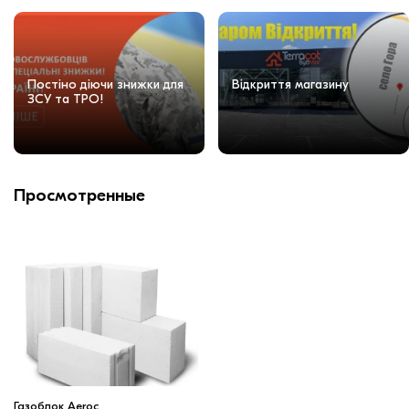
Постіно діючи знижки для
Відкриття магазину
ЗСУ та ТРО!
Просмотренные
Газоблок Aeroc