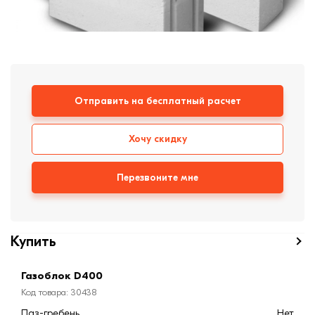
формовки
Клинкерная плитка
Ступени, крыльцо
Строительные
смеси
Отправить на бесплатный расчет
Хочу скидку
Перезвоните мне
Купить
Газоблок D400
Код товара: 30438
Паз-гребень
Нет