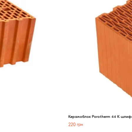
Керамоблок Porotherm 44 K шли
220
грн