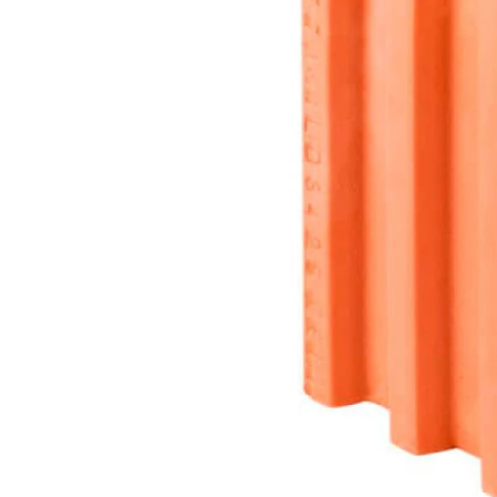
Кирпич ручной
формовки
Клинкерная плитка
Ступени, крыльцо
Строительные
смеси