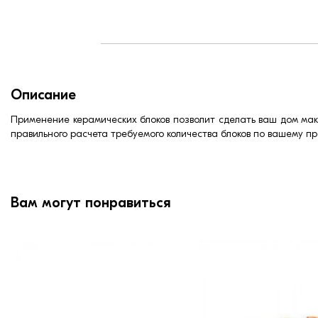
R кладки (м² ∙К/Вт):
Штук на поддоне:
Эквивалент условного кирпича (шт):
Вес, кг:
Страна:
Марка прочности (м):
Описание
Теплопроводность λ кладки (Вт/м∙К):
Водопоглощение,< (%):
Применение керамических блоков позволит сделать ваш дом макс
правильного расчета требуемого количества блоков по вашему п
Пустотность, %:
Морозостойкость, (циклов):
Вам могут понравиться