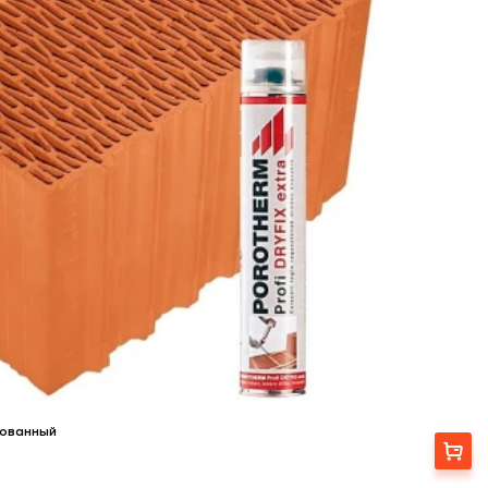
фованный
Выбрать