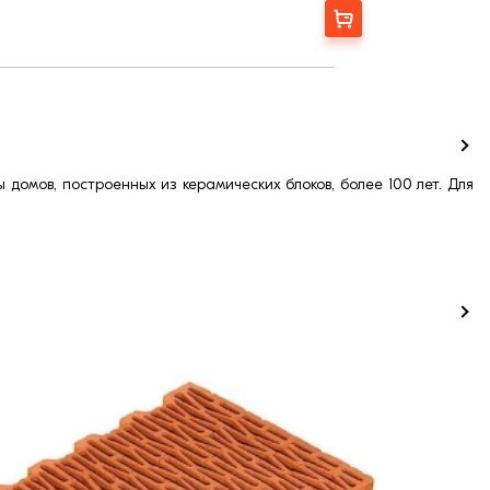
1,47
Заказать
160
4,54
8,0
Польша
100
0,23
12,0
домов, построенных из керамических блоков, более 100 лет. Для
52
50