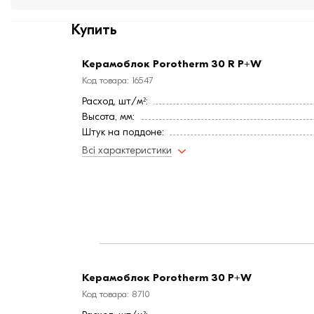
Купить
Керамоблок Porotherm 30 R P+W
Код товара: 16547
Расход, шт/м²:
Высота, мм:
Штук на поддоне:
Штук на поддоне:
Всі характеристики
Вес, кг:
Ширина, мм:
Расход раствора на 1м² кладки (л):
Шумоизоляция (дБ):
R кладки (м² ∙К/Вт):
Эквивалент условного кирпича (шт):
Длина, мм:
Страна:
Керамоблок Porotherm 30 P+W
Марка прочности (м):
Код товара: 8710
Теплопроводность λ кладки (Вт/м∙К):