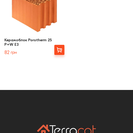
Керамоблок Porotherm 25
P+W E3
Выбрать
82
грн