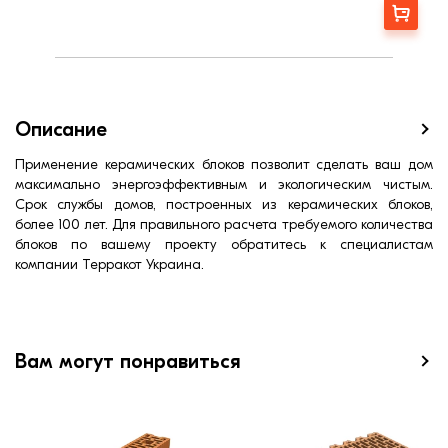
Шумоизоляция (дБ):
50,0
Заказать
Кол-во блоков на 1м² кладки (шт)
10,7
R кладки (м² ∙К/Вт):
0,95
Вес, кг:
18
Страна:
Польша
Марка прочности (м):
150
Описание
Теплопроводность λ кладки (Вт/м∙К):
0,31
Водопоглощение,< (%):
12,0
Применение керамических блоков позволит сделать ваш дом
максимально энергоэффективным и экологическим чистым.
Пустотность, %:
52
Срок службы домов, построенных из керамических блоков,
более 100 лет. Для правильного расчета требуемого количества
блоков по вашему проекту обратитесь к специалистам
компании Терракот Украина.
Вам могут понравиться