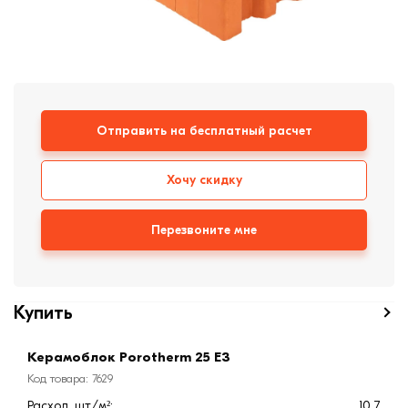
формовки
Клинкерная плитка
Ступени, крыльцо
Строительные
Отправить на бесплатный расчет
смеси
Хочу скидку
Перезвоните мне
Купить
Керамоблок Porotherm 25 E3
Код товара: 7629
Расход, шт/м²:
10,7