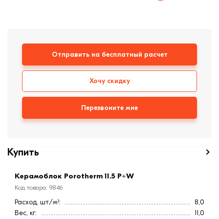
формовки
Клинкерная плитка
Ступени, крыльцо
Отправить на бесплатный расчет
Строительные
смеси
Хочу скидку
Перезвоните мне
Купить
Керамоблок Porotherm 11.5 P+W
Код товара: 9846
Расход, шт/м²:
8,0
Вес, кг:
11,0