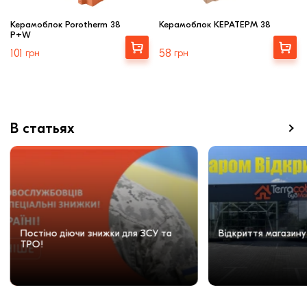
Керамоблок Porotherm 38
Керамоблок КЕРАТЕРМ 38
P+W
Выбрать
Купити
101
грн
58
грн
В статьях
Постіно діючи знижки для ЗСУ та
Відкриття магазину
ТРО!