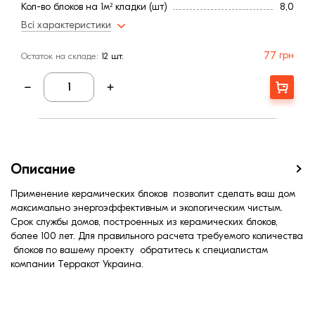
Кол-во блоков на 1м² кладки (шт)
8,0
Расход раствора на 1м² кладки (л):
7
Всі характеристики
Эквивалент условного кирпича (шт):
6,99
Ширина, мм:
115
77
грн
Остаток на складе:
12 шт.
Штук на поддоне:
100
Высота, мм:
238
Купити
Длина, мм:
498
Шумоизоляция (дБ):
48
R кладки (м² ∙К/Вт):
0,55
Страна:
Польша
Марка прочности (м):
100
Описание
Теплопроводность λ кладки (Вт/м∙К):
0,29
Морозостойкость, (циклов):
25,0
Применение керамических блоков позволит сделать ваш дом
максимально энергоэффективным и экологическим чистым.
Пустотность, %:
52
Срок службы домов, построенных из керамических блоков,
более 100 лет. Для правильного расчета требуемого количества
блоков по вашему проекту обратитесь к специалистам
компании Терракот Украина.