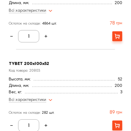
Длина, мм:
200
Вес, кг:
3
Всі характеристики
Ширина, мм:
100
Страна:
Германия
78
грн
Остаток на складе:
4864 шт.
Цвет
Черный
Фактура
Гладкая
Купити
TYBET 200х100х52
Код товара: 20803
Высота, мм:
52
Длина, мм:
200
Вес, кг:
3
Ширина, мм:
100
Всі характеристики
Расход, шт/м²:
52
Страна:
Германия
89
грн
Остаток на складе:
282 шт.
Цвет
Черный
Фактура
Гладкая
Купити