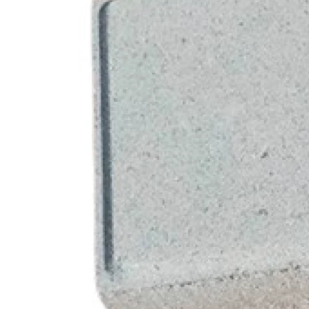
Кирпич ручной
формовки
Клинкерная плитка
Ступени, крыльцо
Строительные
смеси