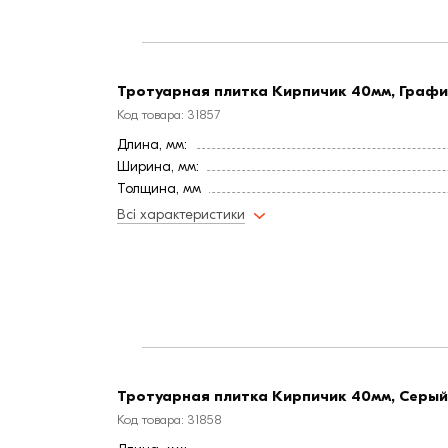
Тротуарная плитка Кирпичик 40мм, Граф
Код товара: 31857
Длина, мм:
Ширина, мм:
Толщина, мм
м² в ряду:
Всі характеристики
Количество в 1 ряду (шт):
Фактура
Страна:
Водопоглощение,< (%):
Тротуарная плитка Кирпичик 40мм, Серый
Код товара: 31858