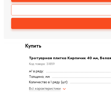
Купить
Тротуарная плитка Кирпичик 40 мм, Бела
Код товара: 31859
м² в ряду:
Толщина, мм
Количество в 1 ряду (шт):
Длина, мм:
Всі характеристики
Ширина, мм:
Фактура
Страна:
Водопоглощение,< (%):