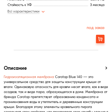
Стойкость к УФ
3 месяца
Страна:
Польша
Всі характеристики
Прочность на разрыв
165N/230N
Рулонов в упаковке
24 рулона
Коэффициент SD
0,02м
под заказ
Заказать
Описание
Гидроизоляционная мембрана
Corotop Blue 140 — это
универсальное средство для защиты конструкции крыши от
влаги. Одинаковую опасность для кровли несет влага, как в виде
осадков, так и виде пара, образующегося в доме. Мембрана от
бренда Corotop препятствует образованию конденсата и
проникновения воды в утеплитель и деревянные конструкции
крыши. Благодаря этому элементы кровельного пирога
сохраняют свои свойства, что продлевает срок службы здания в