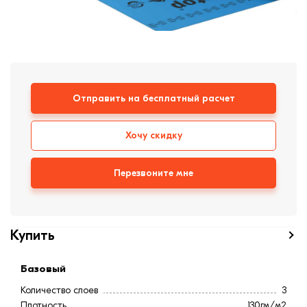
формовки
Клинкерная плитка
Ступени, крыльцо
Строительные
Отправить на бесплатный расчет
смеси
Хочу скидку
Перезвоните мне
Купить
Базовый
Количество слоев
3
Плотность
130гм/м2