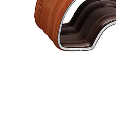
Кирпич ручной
формовки
Клинкерная плитка
Ступени, крыльцо
Строительные
смеси