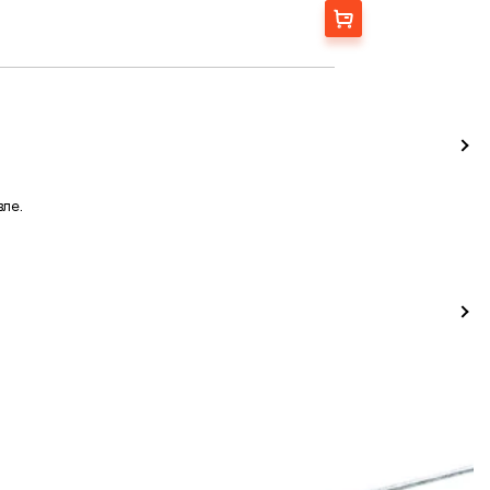
Заказать
вле.