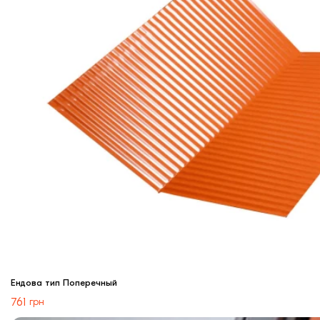
Ендова тип Поперечный
761
грн