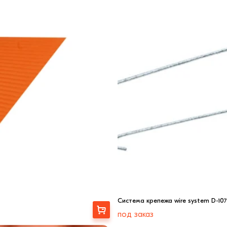
Cистема крепежа wire system D-107
Выбрать
под заказ