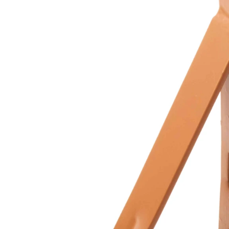
Кирпич ручной
формовки
Клинкерная плитка
Ступени, крыльцо
Строительные
смеси