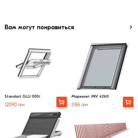
Вам могут понравиться
Standart GLU 0051
Маркизет MIV 4260
Выбрать
Выбрать
12090
грн
1186
грн