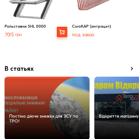
Рольставни SHL 0000
CoroKAP (антрацит)
Выбрать
7015
грн
под заказ
В статьях
Постіно діючи знижки для ЗСУ та
Відкриття магазину
ТРО!